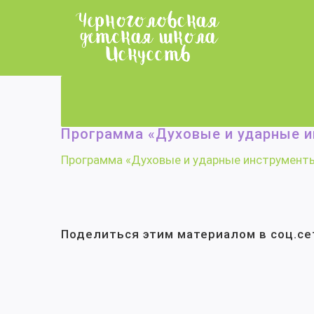
Skip
to
content
Главная
/
Дополнительные предпрофессиональные об
Программа «Духовые и ударные и
Программа «Духовые и ударные инструмент
Поделиться этим материалом в соц.се