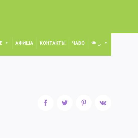
Е
АФИША
КОНТАКТЫ
ЧАВО
_.
рограмма «Духовые и ударные инструменты» саксофон 8
Facebook
Twitter
Pinterest
Vk