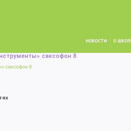
НОВОСТИ
О ШКОЛ
щеобразовательные программы в области музыкального искусства
/
П
нструменты» саксофон 8
ы» саксофон 8
тях