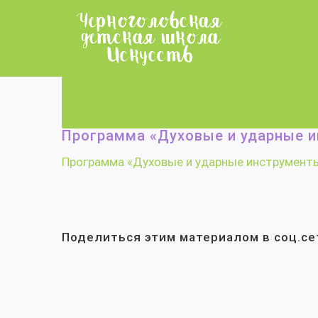
Skip
to
content
Главная
/
Дополнительные предпрофессиональные о
Программа «Духовые и ударные и
Программа «Духовые и ударные инструмент
Поделиться этим материалом в соц.се