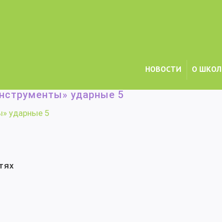
НОВОСТИ
О ШКОЛ
бщеобразовательные программы в области музыкального искусства
/
нструменты» ударные 5
ы» ударные 5
тях