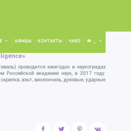
Е
АФИША
КОНТАКТЫ
ЧАВО
_.
ыкальный фестиваль «Подмосковье. Cultural intelligence»
ligence»
тиваль) проводится ежегодно в наукоградах
м Российской академии наук, в 2017 году.
скрипка, альт, виолончель, духовые, ударные
Facebook
Twitter
Pinterest
Vk