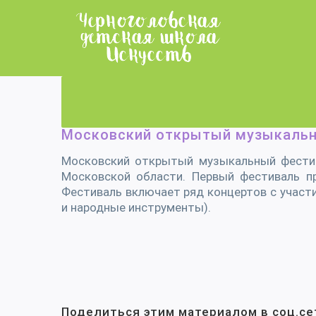
Skip
to
content
Московский открытый музыкальный
Московский открытый музыкальный фестивал
Московской области. Первый фестиваль пр
Фестиваль включает ряд концертов с участие
и народные инструменты).
Поделиться этим материалом в соц.се