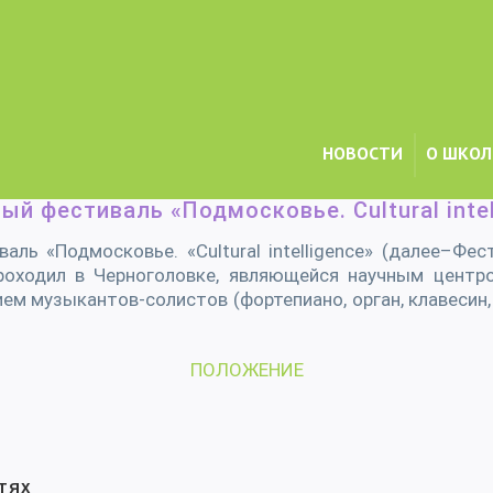
НОВОСТИ
О ШКОЛ
Главная
/
Конкурсы и фестивали
/
Московский открытый муз
 фестиваль «Подмосковье. Cultural intel
ь «Подмосковье. «Cultural intelligence» (далее–Фес
оходил в Черноголовке, являющейся научным центро
м музыкантов-солистов (фортепиано, орган, клавесин, 
ПОЛОЖЕНИЕ
тях