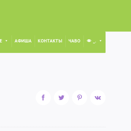
Е
АФИША
КОНТАКТЫ
ЧАВО
_.
наркотическая комиссия Московской области информирует
Facebook
Twitter
Pinterest
Vk