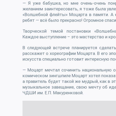
— Я уже бабушка, но мне очень-очень пон
желанием заинтересовать, я тоже была увле
«Волшебной флейты» Моцарта в памяти. А 
ребят — всё было прекрасно! Огромное спаси
Творческой темой постановки «Волшебн
Каждое выступление – это мастерство и кроп
В следующей встрече планируется сделать
расскажет о хореографии Моцарта. В его эп
искусств специально готовит интересную по
— Моцарт мечтал сочинить национальную оп
комическом зингшпиле Моцарт хотел показат
а правитель будет такой же мудрый, как в э
музыкальное завещание, свою мечту об идеа
ЧДШИ им. Е.П. Макуренковой.