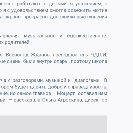
рьёзно работают с детьми: с уважением, с
но я с удовольствием смогла освежить мотив
 экране, прекрасно дополнили выступления
вления: музыкальное и художественное.
их родителей.
ие. Всеволод Жданов, преподаватель ЧДШИ,
ные сцены были внутри оперы, поэтому школа
тча с разговорами, музыкой и диалогами. В
тором будет царить добро и справедливость,
ание, но самое главное – Моцарт оставил нам
ви! — рассказала Ольга Агроскина, директор