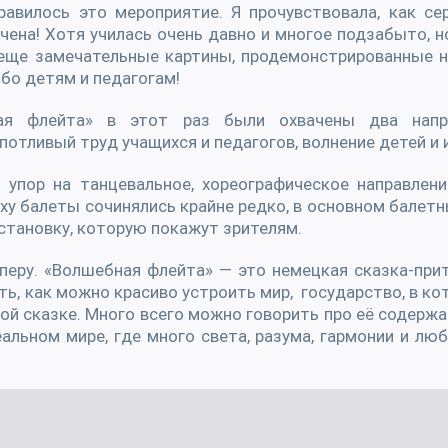
равилось это мероприятие. Я прочувствовала, как се
чена! Хотя училась очень давно и многое подзабыто, 
еще замечательные картины, продемонстрированные на
бо детям и педагогам!
ая флейта» в этот раз были охвачены два напра
отливый труд учащихся и педагогов, волнение детей и 
 упор на танцевальное, хореографическое направлен
оху балеты сочинялись крайне редко, в основном балет
становку, которую покажут зрителям.
еру. «Волшебная флейта» — это немецкая сказка-при
ь, как можно красиво устроить мир, государство, в ко
той сказке. Много всего можно говорить про её содерж
льном мире, где много света, разума, гармонии и люб