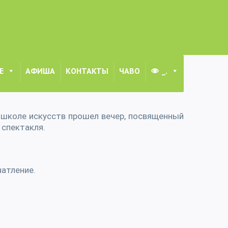
Е
АФИША
КОНТАКТЫ
ЧАВО
_.
Главная
/
НОВОСТИ
/
Волшебная флейта
 школе искусств прошел вечер, посвященный
спектакля.
атление.