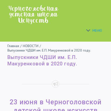
Skip
to
content
МЕНЮ
Главная
/
НОВОСТИ
/
Выпускники ЧДШИ им. Е.П. Макуренковой в 2020 году.
Выпускники ЧДШИ им. Е.П.
Макуренковой в 2020 году.
23 июня в Черноголовской
детской школе искусств