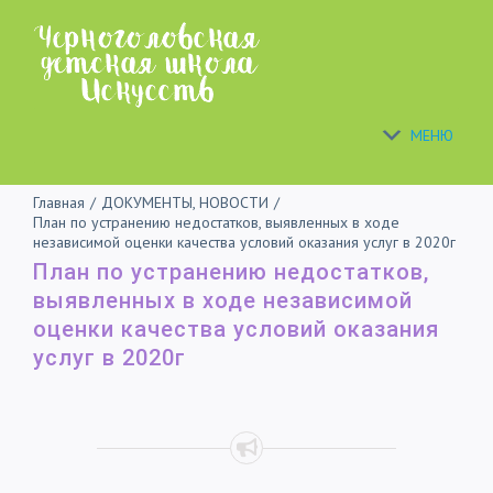
Skip
to
content
МЕНЮ
Главная
/
ДОКУМЕНТЫ
,
НОВОСТИ
/
План по устранению недостатков, выявленных в ходе
независимой оценки качества условий оказания услуг в 2020г
План по устранению недостатков,
выявленных в ходе независимой
оценки качества условий оказания
услуг в 2020г