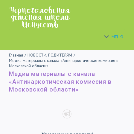
Skip
to
content
МЕНЮ
Главная
/
НОВОСТИ
,
РОДИТЕЛЯМ
/
Медиа материалы с канала «Антинаркотическая комиссия в
Московской области»
Медиа материалы с канала
«Антинаркотическая комиссия в
Московской области»