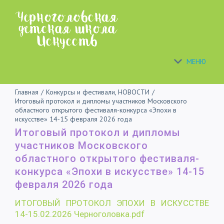
Skip
to
content
МЕНЮ
Главная
/
Конкурсы и фестивали
,
НОВОСТИ
/
Итоговый протокол и дипломы участников Московского
областного открытого фестиваля-конкурса «Эпохи в
искусстве» 14-15 февраля 2026 года
Итоговый протокол и дипломы
участников Московского
областного открытого фестиваля-
конкурса «Эпохи в искусстве» 14-15
февраля 2026 года
ИТОГОВЫЙ ПРОТОКОЛ ЭПОХИ В ИСКУССТВЕ
14-15.02.2026 Черноголовка.pdf