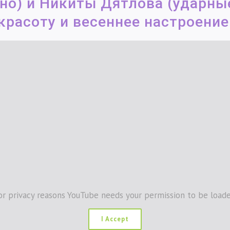
но) и Никиты Дятлова (ударные
красоту и весеннее настроение
or privacy reasons YouTube needs your permission to be loade
I Accept