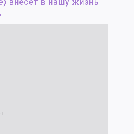
) внесёт в нашу жизнь
.
d.