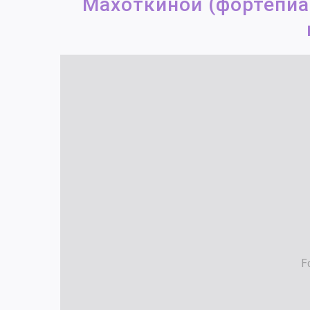
Махоткиной (фортепиа
F