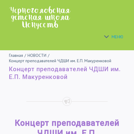
Skip
to
content
МЕНЮ
Главная
/
НОВОСТИ
/
Концерт преподавателей ЧДШИ им. Е.П. Макуренковой
Концерт преподавателей ЧДШИ им.
Е.П. Макуренковой
Концерт преподавателей
ЧДШИ им. Е.П.