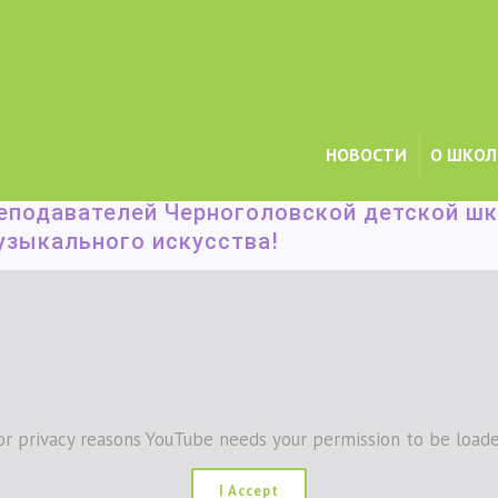
НОВОСТИ
О ШКОЛ
ние от преподавателей Черноголовской детской школы искусств им. Е.
еподавателей Черноголовской детской шко
зыкального искусства!
or privacy reasons YouTube needs your permission to be loade
I Accept