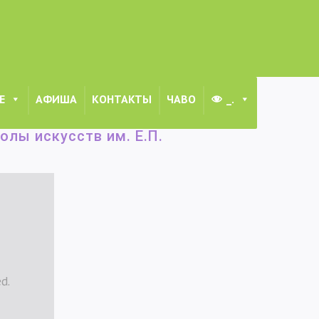
Е
АФИША
КОНТАКТЫ
ЧАВО
_.
П. Макуренковой всем любителям музыкального искусства!
лы искусств им. Е.П.
d.