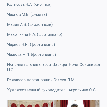
Кулькова Н.А. (скрипка)
Чернов М.В. (флейта)
Мазин А.В. (виолончель)
Махоткина Н.А. (фортепиано)
Черкез Н.И. (фортепиано)
Чижова А.П. (фортепиано)
Исполнительница арии Царицы Ночи Соловьева
Н.С.
Режиссер-постановщик Голева Л.М.
Художественный руководитель Агроскина О.С.