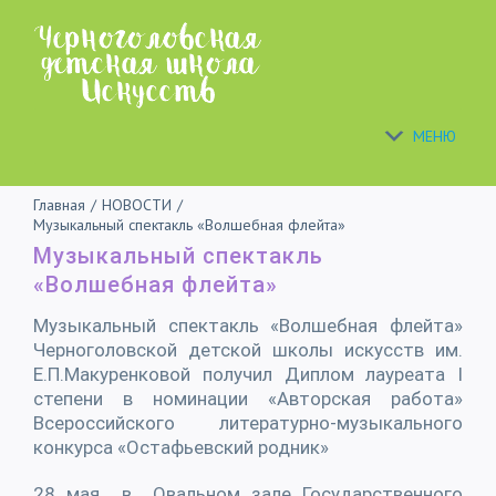
Skip
to
content
МЕНЮ
Главная
/
НОВОСТИ
/
Музыкальный спектакль «Волшебная флейта»
Музыкальный спектакль
«Волшебная флейта»
Музыкальный спектакль «Волшебная флейта»
Черноголовской детской школы искусств им.
Е.П.Макуренковой получил Диплом лауреата I
степени в номинации «Авторская работа»
Всероссийского литературно-музыкального
конкурса «Остафьевский родник»
28 мая в Овальном зале Государственного