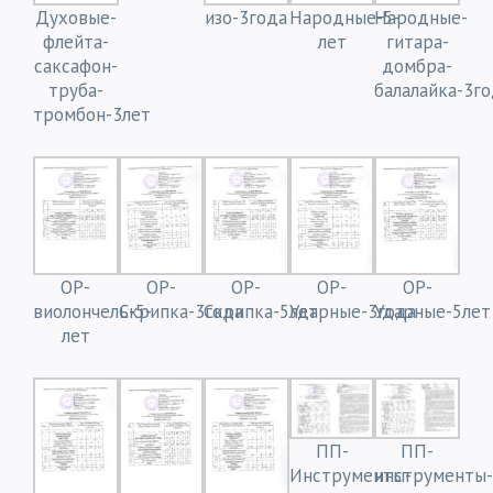
Духовые-
изо-3года
Народные-5-
Народные-
флейта-
лет
гитара-
саксафон-
домбра-
труба-
балалайка-3г
тромбон-3лет
ОР-
ОР-
ОР-
ОР-
ОР-
виолончель-5-
Скрипка-3года
Скрипка-5лет
Ударные-3года
Ударные-5лет
лет
ПП-
ПП-
Инструменты-
инструменты