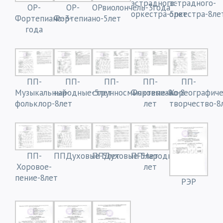
эстрадного-
эстрадного-
ОР-
ОР-
ОРвиолончель-3года
оркестра-5лет
оркестра-8ле
Фортепиано-3-
Фортепиано-5лет
года
ПП-
ПП-
ПП-
ПП-
ПП-
Музыкальный-
народные-5лет
струнносмычковые-8
Фортепиано-8-
Хореографиче
фольклор-8лет
лет
творчество-8
ПП-
ППДуховые-5лет
ППДуховые-5лет
ППНародные-8-
Хоровое-
лет
пение-8лет
РЭР