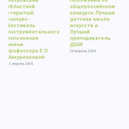
общероссийском
Московского
конкурсе Лучшая
областного
детская школа
открытого
искусств и
конкурса-
льного
Лучший
фестиваля
преподаватель
инструментал
ДШИ
исполнения
П.
имени
20 апреля, 2026
й
профессора Е.П
Макуренковой 
19.04.2026
7 апреля, 2026