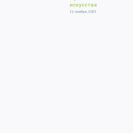
искусства
организац
городског
21 ноября, 2025
округа
Черноголо
реализую
дополнит
общеобра
программы
также про
спортивно
подготовк
16 сентября, 202