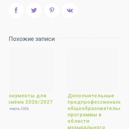
Facebook
Twitter
Pinterest
Vk
Похожие записи
ты для
Дополнительные
Регламен
026/2027
предпрофессиональные
предоста
общеобразовательные
муниципа
программы в
услуги «Пр
области
муниципа
музыкального
образоват