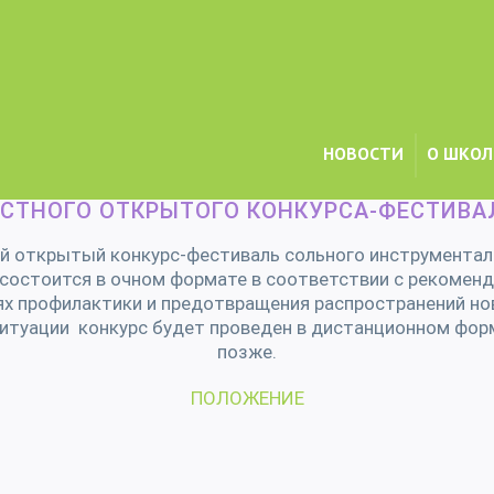
НОВОСТИ
О ШКОЛ
Главная
/
Конкурсы и фестивали
,
НОВОСТИ
/
ПОЛОЖЕНИЕ МОСКОВС
СТНОГО ОТКРЫТОГО КОНКУРСА-ФЕСТИВА
 открытый конкурс-фестиваль сольного инструментал
а состоится в очном формате в соответствии с рекоме
х профилактики и предотвращения распространений нов
итуации конкурс будет проведен в дистанционном форм
позже.
ПОЛОЖЕНИЕ